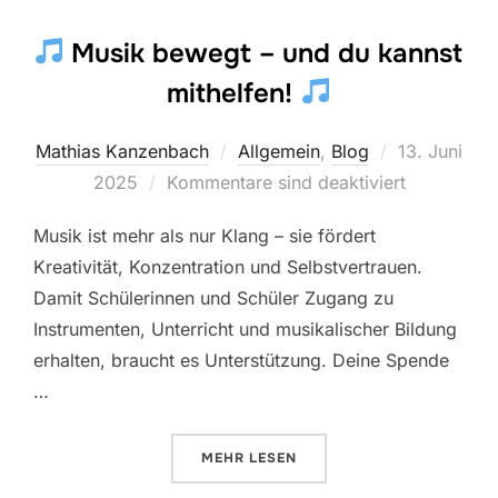
Musik bewegt – und du kannst
mithelfen!
Veröffentlic
Mathias Kanzenbach
Allgemein
,
Blog
13. Juni
am
2025
Kommentare sind deaktiviert
Musik ist mehr als nur Klang – sie fördert
Kreativität, Konzentration und Selbstvertrauen.
Damit Schülerinnen und Schüler Zugang zu
Instrumenten, Unterricht und musikalischer Bildung
erhalten, braucht es Unterstützung. Deine Spende
…
ÜBER „
MUSIK BEWEGT – UND D
MEHR
LESEN