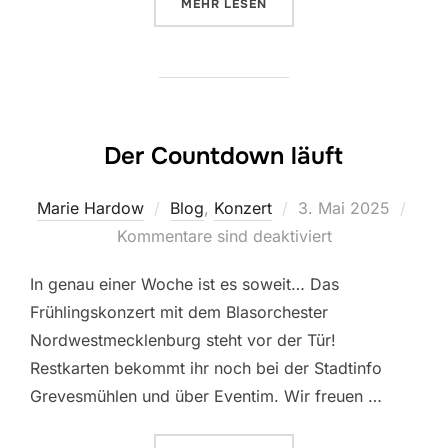
ÜBER „
WIR GRATULIERT HERZLI
MEHR
LESEN
Der Countdown läuft
Veröffentlicht
Marie Hardow
Blog
,
Konzert
3. Mai 2025
am
Kommentare sind deaktiviert
In genau einer Woche ist es soweit… Das
Frühlingskonzert mit dem Blasorchester
Nordwestmecklenburg steht vor der Tür!
Restkarten bekommt ihr noch bei der Stadtinfo
Grevesmühlen und über Eventim. Wir freuen …