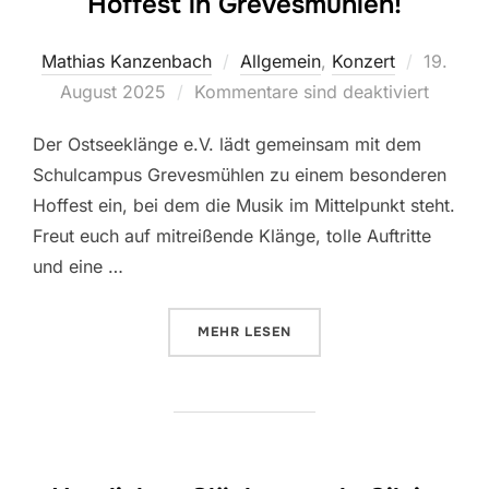
Hoffest in Grevesmühlen!
Veröffen
Mathias Kanzenbach
Allgemein
,
Konzert
19.
am
August 2025
Kommentare sind deaktiviert
Der Ostseeklänge e.V. lädt gemeinsam mit dem
Schulcampus Grevesmühlen zu einem besonderen
Hoffest ein, bei dem die Musik im Mittelpunkt steht.
Freut euch auf mitreißende Klänge, tolle Auftritte
und eine …
ÜBER „
MUSIK LIEGT IN DER LU
MEHR
LESEN