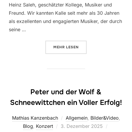
Heinz Saleh, geschätzter Kollege, Musiker und
Freund. Wir kannten Kalle seit mehr als 30 Jahren
als exzellenten und engagierten Musiker, der durch
seine …
ÜBER „IN MEMORIAM“
MEHR
LESEN
Peter und der Wolf &
Schneewittchen ein Voller Erfolg!
Mathias Kanzenbach
Allgemein
,
Bilder&Video
,
Veröffentlicht
Blog
,
Konzert
3. Dezember 2025