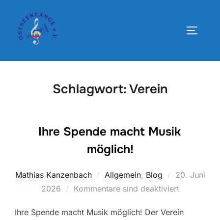
Zum
Inhalt
SEITEN
springen
Schlagwort:
Verein
Ihre Spende macht Musik
möglich!
Veröffentlic
Mathias Kanzenbach
Allgemein
,
Blog
20. Juni
am
2026
Kommentare sind deaktiviert
Ihre Spende macht Musik möglich! Der Verein