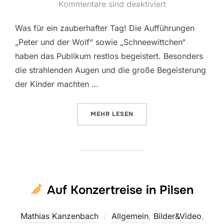
am
Kommentare sind deaktiviert
Was für ein zauberhafter Tag! Die Aufführungen
„Peter und der Wolf“ sowie „Schneewittchen“
haben das Publikum restlos begeistert. Besonders
die strahlenden Augen und die große Begeisterung
der Kinder machten …
ÜBER „PETER UND DER WOLF & 
MEHR
LESEN
Auf Konzertreise in Pilsen
Mathias Kanzenbach
Allgemein
,
Bilder&Video
,