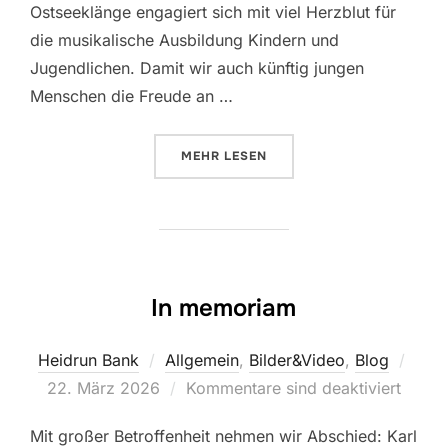
Ostseeklänge engagiert sich mit viel Herzblut für
die musikalische Ausbildung Kindern und
Jugendlichen. Damit wir auch künftig jungen
Menschen die Freude an …
ÜBER „IHRE SPENDE MACHT MUS
MEHR
LESEN
In memoriam
Veröf
Heidrun Bank
Allgemein
,
Bilder&Video
,
Blog
am
22. März 2026
Kommentare sind deaktiviert
Mit großer Betroffenheit nehmen wir Abschied: Karl