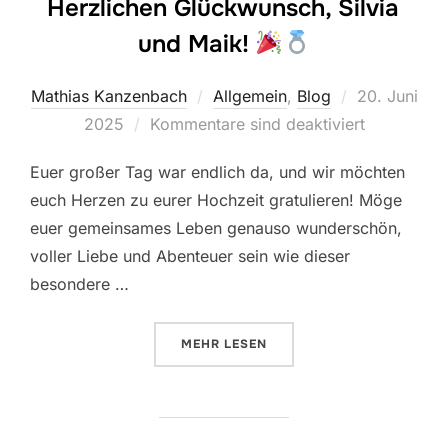
Herzlichen Glückwunsch, Silvia
und Maik!
Veröffentlic
Mathias Kanzenbach
Allgemein
,
Blog
20. Juni
am
2025
Kommentare sind deaktiviert
Euer großer Tag war endlich da, und wir möchten
euch Herzen zu eurer Hochzeit gratulieren! Möge
euer gemeinsames Leben genauso wunderschön,
voller Liebe und Abenteuer sein wie dieser
besondere …
ÜBER „HERZLICHEN GLÜCKWUNSC
MEHR
LESEN