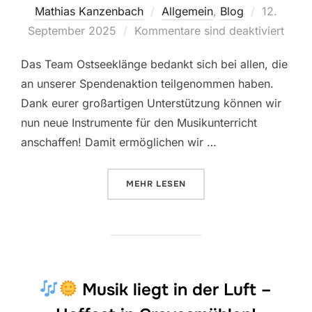
Veröffentl
Mathias Kanzenbach
Allgemein
,
Blog
12.
am
September 2025
Kommentare sind deaktiviert
Das Team Ostseeklänge bedankt sich bei allen, die
an unserer Spendenaktion teilgenommen haben.
Dank eurer großartigen Unterstützung können wir
nun neue Instrumente für den Musikunterricht
anschaffen! Damit ermöglichen wir …
ÜBER „LIEBEN DANK AN ALLE!“
MEHR
LESEN
Musik liegt in der Luft –