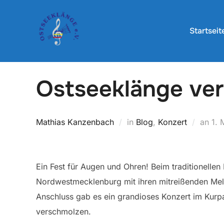
Zum
Inhalt
Startseit
springen
Ostseeklänge ver
Ver
Mathias Kanzenbach
in
Blog
,
Konzert
an
1. 
am
Ein Fest für Augen und Ohren! Beim traditionelle
Nordwestmecklenburg mit ihren mitreißenden Melo
Anschluss gab es ein grandioses Konzert im Kurpa
verschmolzen.