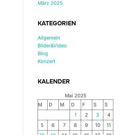
März 2025
KATEGORIEN
Allgemein
Bilder&Video
Blog
Konzert
KALENDER
Mai 2025
M
D
M
D
F
S
S
1
2
3
4
5
6
7
8
9
10
11