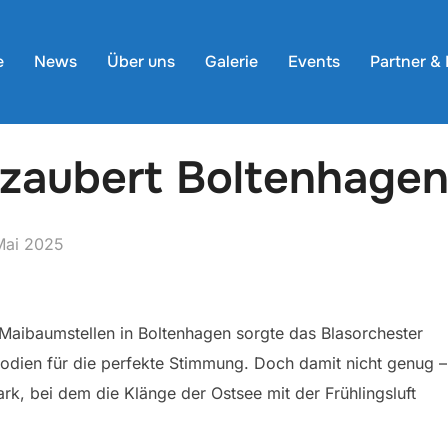
e
News
Über uns
Galerie
Events
Partner &
zaubert Boltenhagen
öffentlicht
Mai 2025
n Maibaumstellen in Boltenhagen sorgte das Blasorchester
dien für die perfekte Stimmung. Doch damit nicht genug –
rk, bei dem die Klänge der Ostsee mit der Frühlingsluft